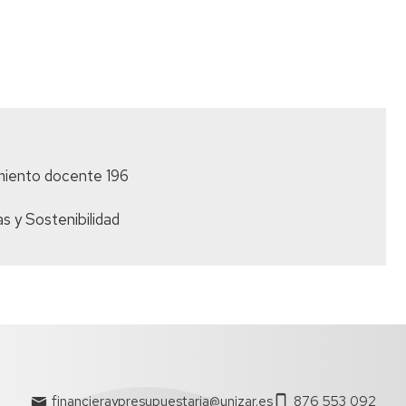
miento docente 196
s y Sostenibilidad
financieraypresupuestaria@unizar.es
876 553 092