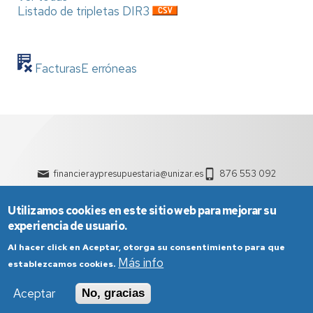
Listado de tripletas DIR3
FacturasE erróneas
financieraypresupuestaria@unizar.es
876 553 092
Utilizamos cookies en este sitio web para mejorar su
experiencia de usuario.
Al hacer click en Aceptar, otorga su consentimiento para que
Más info
establezcamos cookies.
Aviso Legal
Condiciones generales de uso
Aceptar
No, gracias
Política de Privacidad
Política de Cookies