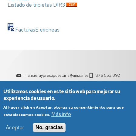
Listado de tripletas DIR3
FacturasE erróneas
financieraypresupuestaria@unizar.es
876 553 092
Utilizamos cookies en este sitio web para mejorar su
experiencia de usuario.
Al hacer click en Aceptar, otorga su consentimiento para que
Más info
establezcamos cookies.
Aviso Legal
Condiciones generales de uso
Aceptar
No, gracias
Política de Privacidad
Política de Cookies