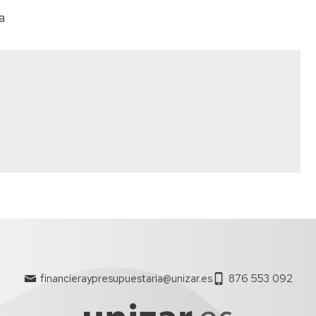
a
financieraypresupuestaria@unizar.es
876 553 092