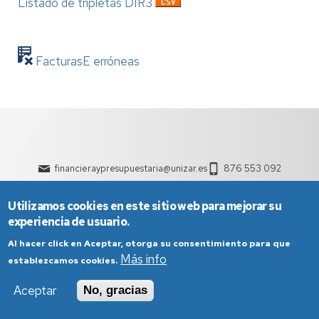
Listado de tripletas DIR3
FacturasE erróneas
financieraypresupuestaria@unizar.es
876 553 092
Utilizamos cookies en este sitio web para mejorar su
experiencia de usuario.
Al hacer click en Aceptar, otorga su consentimiento para que
Más info
establezcamos cookies.
Aviso Legal
Condiciones generales de uso
Aceptar
No, gracias
Política de Privacidad
Política de Cookies
Política de Accesibilidad